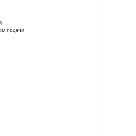
й
том подачи