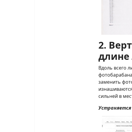
2. Вер
длине
Вдоль всего л
фотобарабана
заменить фото
изнашиваются
сильней в ме
Устраняется 