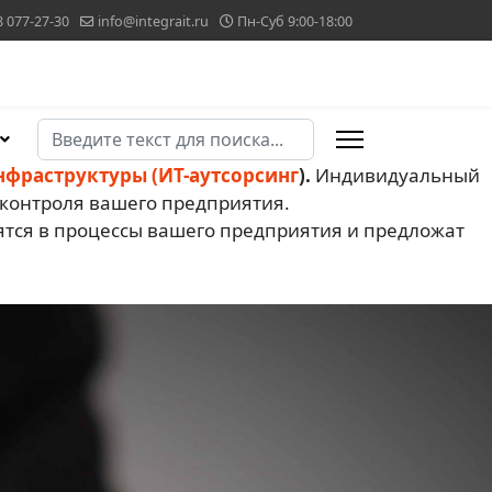
8 077-27-30
info@integrait.ru
Пн-Суб 9:00-18:00
Поиск
Type 2 or more characters for results.
фраструктуры (ИТ-аутсорсинг
).
Индивидуальный
 контроля вашего предприятия.
ся в процессы вашего предприятия и предложат