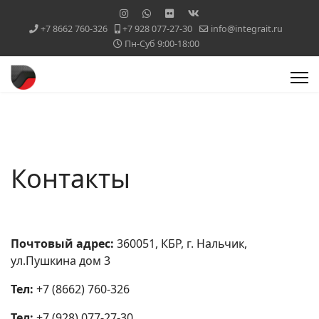
+7 8662 760-326
+7 928 077-27-30
info@integrait.ru
Пн-Суб 9:00-18:00
Контакты
Почтовый адрес:
360051, КБР, г. Нальчик,
ул.Пушкина дом 3
Тел
:
+7 (8662) 760-326
Тел
:
+7 (928) 077-27-30