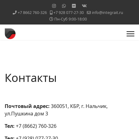
+7 8662 760-326
+7 928 077-27-30
info@integrait.ru
Пн-Суб 9:00-18:00
Контакты
Почтовый адрес:
360051, КБР, г. Нальчик,
ул.Пушкина дом 3
Тел
:
+7 (8662) 760-326
Тел
:
+7 (928) 077-27-30